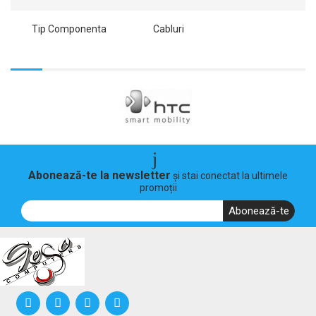
Tip Componenta
Cabluri
Abonează-te la newsletter
și stai conectat la ultimele
promoții
Abonează-te