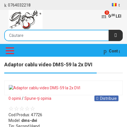
0764032218
0
,00
0
LEI
Cont
Adaptor cablu video DMS-59 la 2x DVI
0 opinii
/
Spune-ţi opinia
Distribuie
Cod Produs: 47726
Model:
dms-dvi
Tip: Second Hand