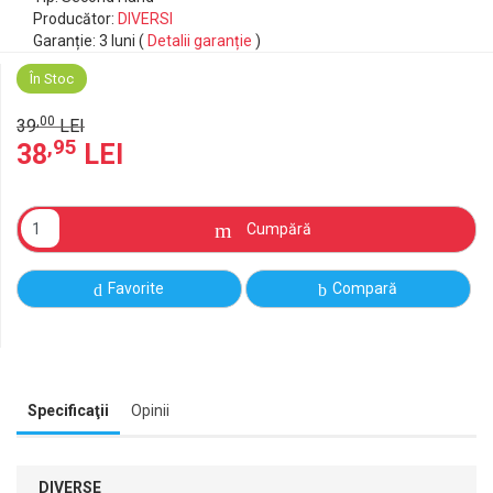
Producător:
DIVERSI
Garanție: 3 luni (
Detalii garanție
)
În Stoc
,00
39
LEI
,95
38
LEI
Cumpără
Favorite
Compară
Specificaţii
Opinii
DIVERSE